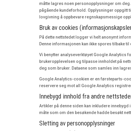
måtte lagres noen personopplysninger om deg. D
pågående kundeforhold. Opplysninger oppgitt til 
lovgivning å oppbevare regnskapsmessige opplys
Bruk av cookies (informasjonskapsle
På dette nettstedet logger vi helt anonymt infor
Denne informasjonen kan ikke spores tilbake ti
Vi benytter analyseverktøyet Google Analytics f
brukeropplevelsen og tilpasse innholdet på nett
deg som bruker. Dataene som samles inn lagre
Google Analytics-cookien er en førsteparts-cookie
reservere seg mot all Google Analytics registrerin
Innebygd innhold fra andre nettstede
Artikler på denne siden kan inkludere innebygd i
måte som om den besøkende hadde besøkt netts
Sletting av personopplysninger