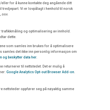
eller for å kunne kontakte deg angående ditt
tredjepart. Vi er lovpålagt i henhold til norsk
, osv.
r trafikkmåling og optimalisering av innhold.
dtar dette.
taene som samles inn brukes for å optimalisere
ics samles det ikke inn personlig informasjon om
 og beskytter data her.
 returnerer til nettstedet. Det er mulig å
 her:
Google Analytics Opt-out Browser Add-on
.
andre nettsteder oppfører seg på nøyaktig samme