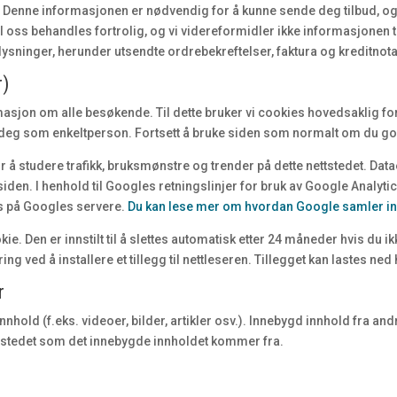
enne informasjonen er nødvendig for å kunne sende deg tilbud, og/
oss behandles fortrolig, og vi videreformidler ikke informasjonen til 
ninger, herunder utsendte ordrebekreftelser, faktura og kreditnota
r)
masjon om alle besøkende. Til dette bruker vi cookies hovedsaklig fo
l deg som enkeltperson. Fortsett å bruke siden som normalt om du go
or å studere trafikk, bruksmønstre og trender på dette nettstedet. Da
siden. I henhold til Googles retningslinjer for bruk av Google Analyt
s på Googles servere.
Du kan lese mer om hvordan Google samler inn
. Den er innstilt til å slettes automatisk etter 24 måneder hvis du ikke
g ved å installere et tillegg til nettleseren. Tillegget kan lastes ned
r
nnhold (f.eks. videoer, bilder, artikler osv.). Innebygd innhold fra 
tedet som det innebygde innholdet kommer fra.